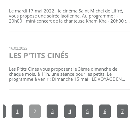
Le mardi 17 mai 2022 , le cinéma Saint-Michel de Liffré,
vous propose une soirée laotienne. Au programme : -
20h00 : mini-concert de la chanteuse Kham Kha - 20h30 :…
16.02.2022
LES P'TITS CINÉS
Les P'tits Cinés vous proposent le 3ème dimanche de
chaque mois, à 11h, une séance pour les petits. Le
programme à venir : Dimanche 15 mai : LE VOYAGE EN…
t
1
2
3
4
5
6
7