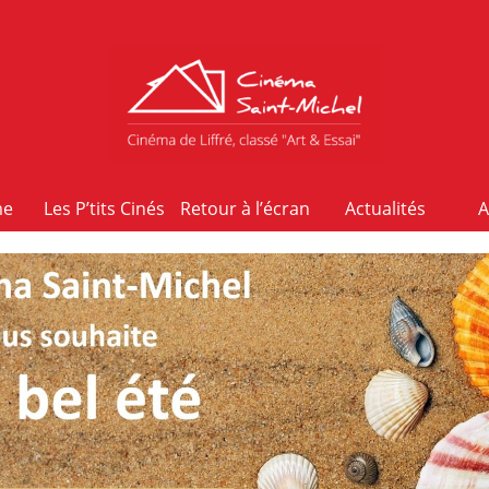
me
Les P’tits Cinés
Retour à l’écran
Actualités
A