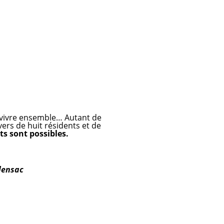
t vivre ensemble… Autant de
ers de huit résidents et de
ts sont possibles
.
alensac