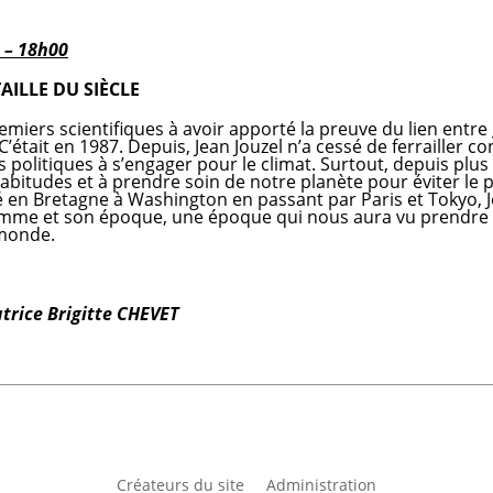
 – 18h00
AILLE DU SIÈCLE
remiers scientifiques à avoir apporté la preuve du lien entre 
était en 1987. Depuis, Jean Jouzel n’a cessé de ferrailler co
 politiques à s’engager pour le climat. Surtout, depuis plus 
itudes et à prendre soin de notre planète pour éviter le pir
 en Bretagne à Washington en passant par Paris et Tokyo, Je
homme et son époque, une époque qui nous aura vu prendre 
 monde.
atrice Brigitte CHEVET
s
Créateurs du site
Administration