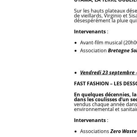
Sur les hauts plateaux dése
de vieillards, Virginio et S
désespérément la pluie qui
Intervenants
:
Avant-film musical (20h00
Association
Bretagne Sol
Vendredi 23 septembre 
FAST FASHION – LES DESS
En quelques décennies, l
dans les coulisses d’un se
vendus chaque année dans l
environnemental et sanita
Intervenants
:
Associations
Zero Waste