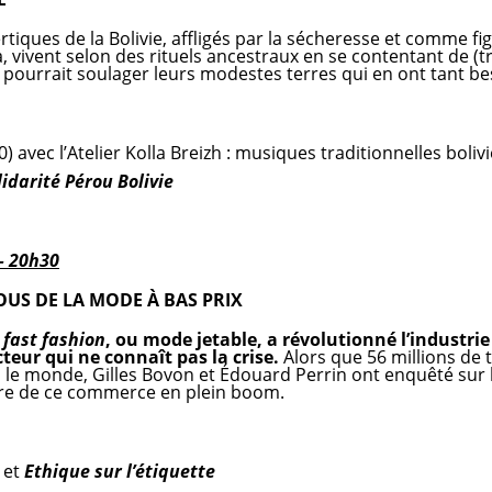
rtiques de la Bolivie, affligés par la sécheresse et comme f
isa, vivent selon des rituels ancestraux en se contentant de (
 pourrait soulager leurs modestes terres qui en ont tant be
) avec l’Atelier Kolla Breizh : musiques traditionnelles boli
idarité Pérou Bolivie
– 20h30
OUS DE LA MODE À BAS PRIX
a
fast fashion
, ou mode jetable, a révolutionné l’industrie
cteur qui ne connaît pas la crise.
Alors que 56 millions de
e monde, Gilles Bovon et Édouard Perrin ont enquêté sur l’
ire de ce commerce en plein boom.
et
Ethique sur l’étiquette