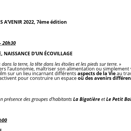
 A’VENIR 2022, 7
ème
édition
– 20h30
E, NAISSANCE D’UN ÉCOVILLAGE
dans la terre, la tête dans les étoiles et les pieds sur terre. »
vers l’autonomie, maîtriser son alimentation ou simplemen
ilm sur un lieu incarnant différents
aspects de la Vie
au trav
activent pour construire un espace
où des avenirs différen
en présence des groupes d’habitants
La Bigotière
et
Le Petit B
h00
E