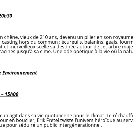
20h30
 d’un chêne, vieux de 210 ans, devenu un pilier en son royaume
casting hors du commun : écureuils, balanins, geais, fourm
et merveilleux scelle sa destinée autour de cet arbre majest
racines jusqu’à sa cime. Une ode poétique à la vie où la natu
e Environnement
 – 15h00
un agit dans sa vie quotidienne pour le climat. Le réchauff
mour en bouclier, Erik Fretel twiste l’univers héroïque au serv
ue pour séduire un public intergénérationnel.