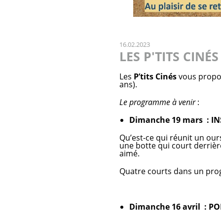
16.02.2023
LES P'TITS CINÉS
Les
P’tits Cinés
vous propos
ans).
Le programme à venir
:
Dimanche 19 mars : INS
Qu’est-ce qui réunit un ou
une botte qui court derrièr
aimé.
Quatre courts dans un prog
Dimanche 16 avril : P