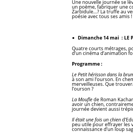
Une nouvelle journée se lèv
un poème, fabriquer une con
Zarbidule…? La truffe au ven
poésie avec tous ses amis !
Dimanche 14 mai : LE 
Quatre courts métrages, po
d’un cinéma d’animation f
Programme :
Le Petit hérisson dans la bru
à son ami l’ourson. En chem
merveilleuses. Que trouvera
l’ourson ?
La Moufle
de Roman Kachanov 
avoir un chien, contrairem
journée devient aussi trép
Il était une fois un chien
d’Edu
peu utile pour effrayer les 
connaissance d’un loup sage