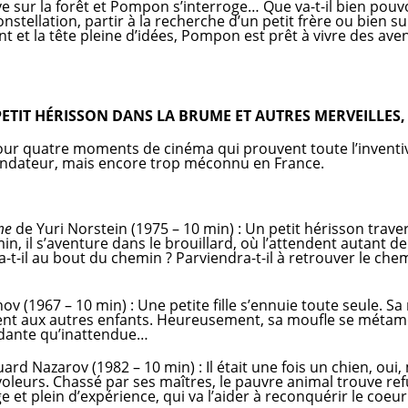
e sur la forêt et Pompon s’interroge… Que va-t-il bien pouvoi
stellation, partir à la recherche d’un petit frère ou bien s
t et la tête pleine d’idées, Pompon est prêt à vivre des aven
PETIT HÉRISSON DANS LA BRUME ET AUTRES MERVEILLES, à
ur quatre moments de cinéma qui prouvent toute l’inventiv
ondateur, mais encore trop méconnu en France.
me
de Yuri Norstein (1975 – 10 min) : Un petit hérisson traver
in, il s’aventure dans le brouillard, où l’attendent autant
-t-il au bout du chemin ? Parviendra-t-il à retrouver le ch
(1967 – 10 min) : Une petite fille s’ennuie toute seule. Sa 
ent aux autres enfants. Heureusement, sa moufle se métamo
idante qu’inattendue…
ard Nazarov (1982 – 10 min) : Il était une fois un chien, oui,
voleurs. Chassé par ses maîtres, le pauvre animal trouve refug
 et plein d’expérience, qui va l’aider à reconquérir le coeur