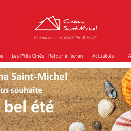
me
Les P’tits Cinés
Retour à l’écran
Actualités
A