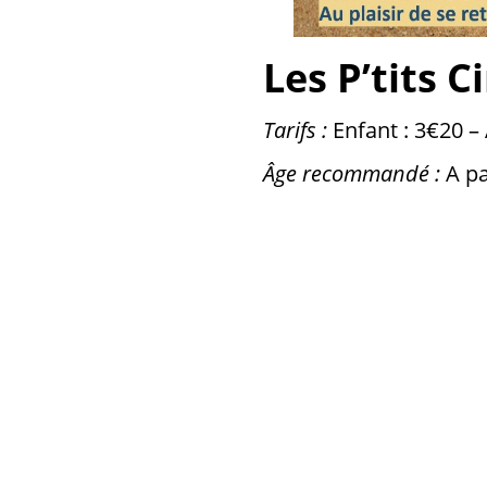
Les P’tits C
Tarifs :
Enfant : 3€20 –
Âge recommandé :
A pa