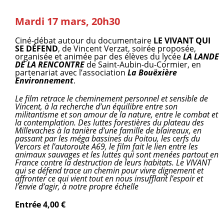
Mardi 17 mars, 20h30
Ciné-débat autour du documentaire
LE VIVANT QUI
SE DÉFEND
, de Vincent Verzat, soirée proposée,
organisée et animée par des élèves du lycée
LA LANDE
DE LA RENCONTRE
de Saint-Aubin-du-Cormier, en
partenariat avec l’association
La Bouëxière
Environnement
.
Le film retrace le cheminement personnel et sensible de
Vincent, à la recherche d’un équilibre entre son
militantisme et son amour de la nature, entre le combat et
la contemplation. Des luttes forestières du plateau des
Millevaches à la tanière d’une famille de blaireaux, en
passant par les méga bassines du Poitou, les cerfs du
Vercors et l’autoroute A69, le film fait le lien entre les
animaux sauvages et les luttes qui sont menées partout en
France contre la destruction de leurs habitats. Le VIVANT
qui se défend trace un chemin pour vivre dignement et
affronter ce qui vient tout en nous insufflant l’espoir et
l’envie d’agir, à notre propre échelle
Entrée 4,00 €