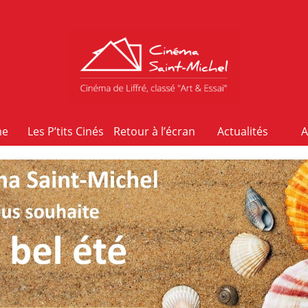
me
Les P’tits Cinés
Retour à l’écran
Actualités
A