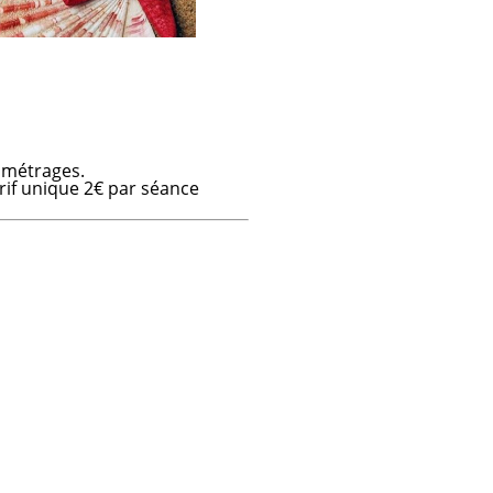
 métrages.
if unique 2€ par séance